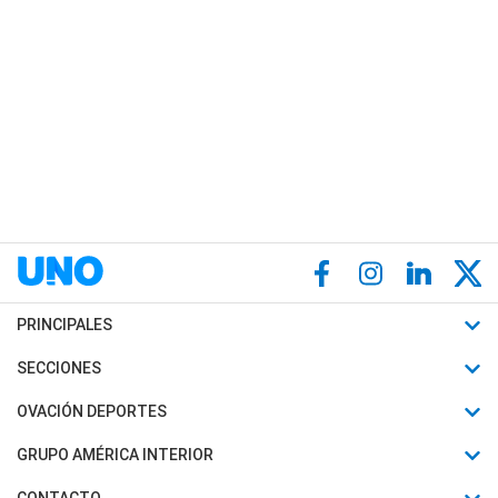
PRINCIPALES
Últimas Noticias
SECCIONES
Política
Horóscopo
OVACIÓN DEPORTES
Sociedad
Motores
Fútbol
GRUPO AMÉRICA INTERIOR
Policiales
Recetas
Mundial
Canal 7 en Vivo