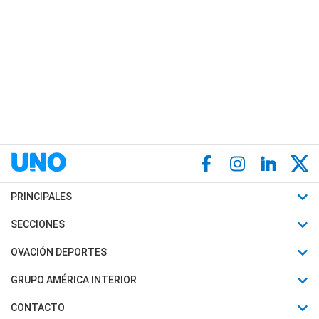
PRINCIPALES
Últimas Noticias
SECCIONES
Política
Horóscopo
OVACIÓN DEPORTES
Sociedad
Motores
Fútbol
GRUPO AMÉRICA INTERIOR
Policiales
Recetas
Mundial
Canal 7 en Vivo
CONTACTO
Judiciales