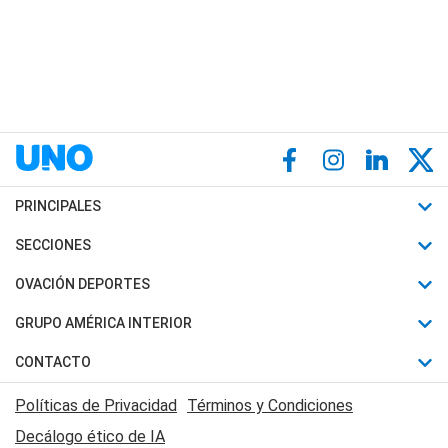
PRINCIPALES
Últimas Noticias
SECCIONES
Política
Horóscopo
OVACIÓN DEPORTES
Sociedad
Motores
Fútbol
GRUPO AMÉRICA INTERIOR
Policiales
Recetas
Mundial
Canal 7 en Vivo
CONTACTO
Judiciales
Trucos caseros
Automovilismo
Radio Nihuil
Acerca de Nosotros
Economia
Políticas de Privacidad
Términos y Condiciones
Series y Películas
Rugby
FM UNA
Contactanos
Decálogo ético de IA
Edictos y Solicitadas