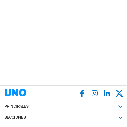
PRINCIPALES
Últimas Noticias
SECCIONES
Política