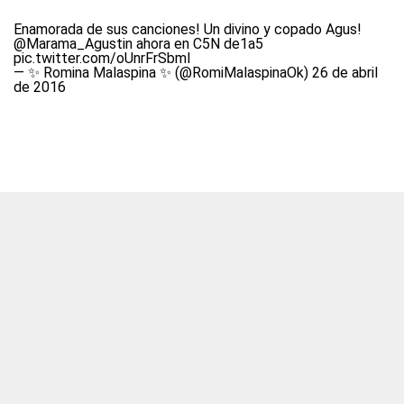
Enamorada de sus canciones! Un divino y copado Agus!
@Marama_Agustin
ahora en C5N de1a5
pic.twitter.com/oUnrFrSbml
— ✨ Romina Malaspina ✨ (@RomiMalaspinaOk)
26 de abril
de 2016