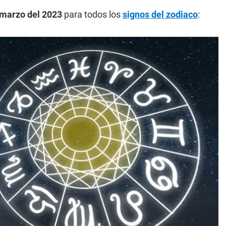
 marzo del 2023
para todos los
signos del zodiaco
: