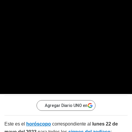
Agregar Diario UNO en
Este es el
horóscopo
correspondiente al
lunes 22 de
mayo del 2023
para todos los
signos del zodiaco
: