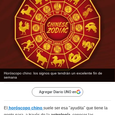
Horóscopo chino: los signos que tendrán un excelente fin de
semana
Agregar Diario UNO en
El
horóscopo chino
suele ser esa "ayudita" que tiene la
gente para, a través de la
astrología
, conocer las