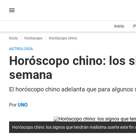
Inicio
P
Inicio
Horóscopo
Horóscopo chino
ASTROLOGÍA
Horóscopo chino: los s
semana
El horóscopo chino adelanta que para algunos s
Por
UNO
Horóscopo chino: los signos que tendrán malísima suerte este fi