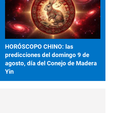
HORÓSCOPO CHINO: las
predicciones del domingo 9 de
agosto, día del Conejo de Madera
Yin