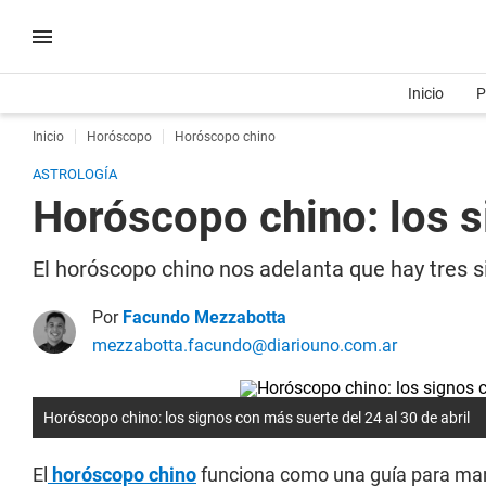
Inicio
P
Inicio
Horóscopo
Horóscopo chino
ASTROLOGÍA
Horóscopo chino: los s
El horóscopo chino nos adelanta que hay tres 
Por
Facundo Mezzabotta
mezzabotta.facundo@diariouno.com.ar
Horóscopo chino: los signos con más suerte del 24 al 30 de abril
El
horóscopo chino
funciona como una guía para manej