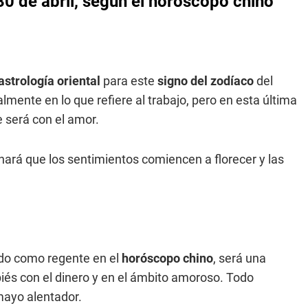
30 de abril, según el horóscopo chino
astrología oriental
para este
signo del zodíaco
del
almente en lo que refiere al trabajo, pero en esta última
 será con el amor.
ará que los sentimientos comiencen a florecer y las
do como regente en el
horóscopo chino
, será una
piés con el dinero y en el ámbito amoroso. Todo
mayo alentador.