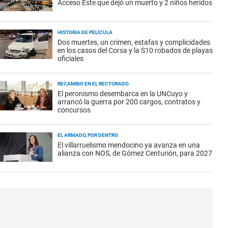
Acceso Este que dejó un muerto y 2 niños heridos
HISTORIA DE PELÍCULA
Dos muertes, un crimen, estafas y complicidades
en los casos del Corsa y la S10 robados de playas
oficiales
RECAMBIO EN EL RECTORADO
El peronismo desembarca en la UNCuyo y
arrancó la guerra por 200 cargos, contratos y
concursos
EL ARMADO, POR DENTRO
El villarruelismo mendocino ya avanza en una
alianza con NOS, de Gómez Centurión, para 2027