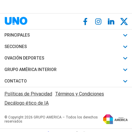
PRINCIPALES
Últimas Noticias
SECCIONES
Política
Horóscopo
OVACIÓN DEPORTES
Sociedad
Motores
Fútbol
GRUPO AMÉRICA INTERIOR
Policiales
Recetas
Mundial
Canal 7 en Vivo
CONTACTO
Judiciales
Trucos caseros
Automovilismo
Radio Nihuil
Acerca de Nosotros
Economia
Políticas de Privacidad
Términos y Condiciones
Series y Películas
Rugby
FM UNA
Contactanos
Decálogo ético de IA
Edictos y Solicitadas
Tenis
Radio Brava
Newsletter
Básquet
© Copyright 2026 GRUPO AMERICA – Todos los derechos
San Juan 8
reservados
Boxeo