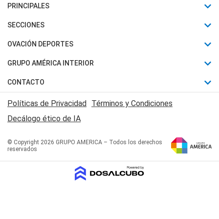
PRINCIPALES
Últimas Noticias
SECCIONES
Política
Horóscopo
OVACIÓN DEPORTES
Sociedad
Motores
Fútbol
GRUPO AMÉRICA INTERIOR
Policiales
Recetas
Mundial
Canal 7 en Vivo
CONTACTO
Judiciales
Trucos caseros
Automovilismo
Radio Nihuil
Acerca de Nosotros
Economia
Políticas de Privacidad
Términos y Condiciones
Series y Películas
Rugby
FM UNA
Contactanos
Decálogo ético de IA
Edictos y Solicitadas
Tenis
Radio Brava
Newsletter
Básquet
© Copyright 2026 GRUPO AMERICA – Todos los derechos
San Juan 8
reservados
Boxeo
Fuera de Juego
Polideportivo