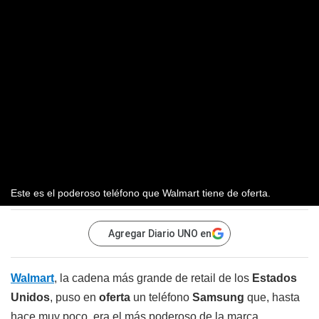
Este es el poderoso teléfono que Walmart tiene de oferta.
Agregar Diario UNO en
Walmart
, la cadena más grande de retail de los
Estados
Unidos
, puso en
oferta
un teléfono
Samsung
que, hasta
hace muy poco, era el más poderoso de la marca