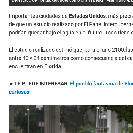
Del estado de Florida, ciudades como Miami Beach, Miami Shore, El
Importantes ciudades de
Estados Unidos
, más prec
de que un estudio realizado por El Panel Interguber
podrían quedar bajo el agua en el futuro. Todo tiene
El estudio realizado estimó que, para el año 2100, la
entre 43 y 84 centímetros como consecuencia del cal
encuentran en
Florida
.
►TE PUEDE INTERESAR:
El pueblo fantasma de Flo
curiosos