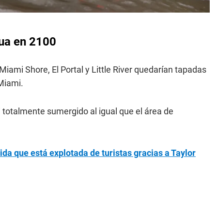
gua en 2100
ami Shore, El Portal y Little River quedarían tapadas
Miami.
 totalmente sumergido al igual que el área de
da que está explotada de turistas gracias a Taylor