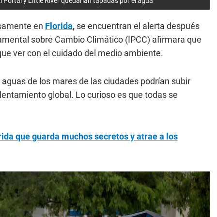
 Portal y Little River quedarían tapadas por el agua
isamente en
Florida
,
se encuentran el alerta después
namental sobre Cambio Climático (IPCC) afirmara que
 que ver con el cuidado del medio ambiente.
s aguas de los mares de las ciudades podrían subir
entamiento global. Lo curioso es que todas se
rida que guarda muchos secretos y atrae a los