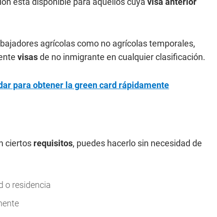
ión está disponible para aquellos cuya
visa anterior
trabajadores agrícolas como no agrícolas temporales,
ente
visas
de no inmigrante en cualquier clasificación.
dar para obtener la green card rápidamente
n ciertos
requisitos
, puedes hacerlo sin necesidad de
d o residencia
mente