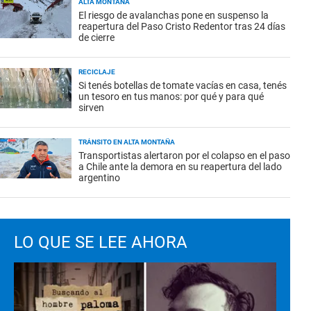
ALTA MONTAÑA
El riesgo de avalanchas pone en suspenso la
reapertura del Paso Cristo Redentor tras 24 días
de cierre
RECICLAJE
Si tenés botellas de tomate vacías en casa, tenés
un tesoro en tus manos: por qué y para qué
sirven
TRÁNSITO EN ALTA MONTAÑA
Transportistas alertaron por el colapso en el paso
a Chile ante la demora en su reapertura del lado
argentino
LO QUE SE LEE AHORA