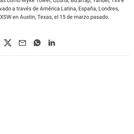
tas como Myke Tower, Ozuna, Bizarrap, Yandel, Tini e
evado a través de América Latina, España, Londres,
SXSW en Austin, Texas, el 15 de marzo pasado.