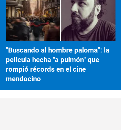
"Buscando al hombre paloma": la
película hecha "a pulmón" que
rompió récords en el cine
mendocino