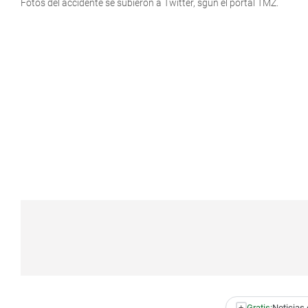
Fotos del accidente se subieron a Twitter, sgún el portal TMZ.
+
Gratis:
Noticias 