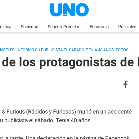
olítica
Sociedad
Series y Películas
Economia
Policiales
NGELES, INFORMÓ SU PUBLICISTA EL SÁBADO. TENÍA 40 AÑOS. FOTOS.
 de los protagonistas de
t & Furious (Rápidos y Furiosos) murió en un accidente
u publicista el sábado. Tenía 40 años.
r la tarde. Una declaración en la página de Facebook