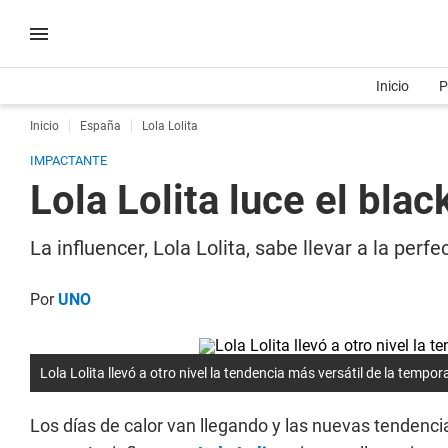
Inicio
P
Inicio
España
Lola Lolita
IMPACTANTE
Lola Lolita luce el bl
La influencer, Lola Lolita, sabe llevar a la pe
Por
UNO
Lola Lolita llevó a otro nivel la tendencia más versátil de la tempor
Los días de calor van llegando y las nuevas tendenc