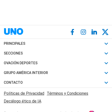
PRINCIPALES
Últimas Noticias
SECCIONES
Política
Horóscopo
OVACIÓN DEPORTES
Sociedad
Motores
Fútbol
GRUPO AMÉRICA INTERIOR
Policiales
Recetas
Mundial
Canal 7 en Vivo
CONTACTO
Judiciales
Trucos caseros
Automovilismo
Radio Nihuil
Acerca de Nosotros
Economia
Políticas de Privacidad
Términos y Condiciones
Series y Películas
Rugby
FM UNA
Contactanos
Decálogo ético de IA
Edictos y Solicitadas
Tenis
Radio Brava
Newsletter