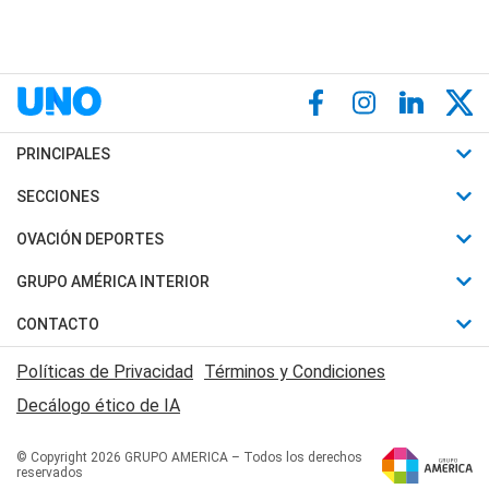
PRINCIPALES
Últimas Noticias
SECCIONES
Política
Horóscopo
OVACIÓN DEPORTES
Sociedad
Motores
Fútbol
GRUPO AMÉRICA INTERIOR
Policiales
Recetas
Mundial
Canal 7 en Vivo
CONTACTO
Judiciales
Trucos caseros
Automovilismo
Radio Nihuil
Acerca de Nosotros
Economia
Políticas de Privacidad
Términos y Condiciones
Series y Películas
Rugby
FM UNA
Contactanos
Decálogo ético de IA
Edictos y Solicitadas
Tenis
Radio Brava
Newsletter
Básquet
© Copyright 2026 GRUPO AMERICA – Todos los derechos
San Juan 8
reservados