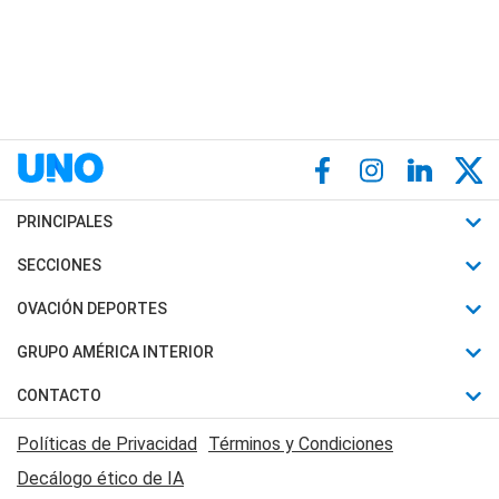
PRINCIPALES
Últimas Noticias
SECCIONES
Política
Horóscopo
OVACIÓN DEPORTES
Sociedad
Motores
Fútbol
GRUPO AMÉRICA INTERIOR
Policiales
Recetas
Mundial
Canal 7 en Vivo
CONTACTO
Judiciales
Trucos caseros
Automovilismo
Radio Nihuil
Acerca de Nosotros
Economia
Políticas de Privacidad
Términos y Condiciones
Series y Películas
Rugby
FM UNA
Contactanos
Decálogo ético de IA
Edictos y Solicitadas
Tenis