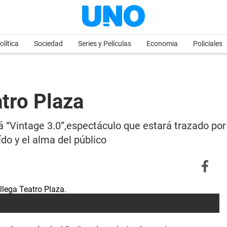
olítica
Sociedad
Series y Películas
Economia
Policiales
atro Plaza
rá “Vintage 3.0”,espectáculo que estará trazado po
ído y el alma del público