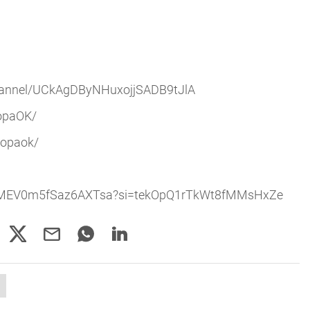
channel/UCkAgDByNHuxojjSADB9tJlA
opaOK/
topaok/
3y6NjjMEV0m5fSaz6AXTsa?si=tekOpQ1rTkWt8fMMsHxZe