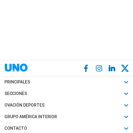
PRINCIPALES
Últimas Noticias
SECCIONES
Política
Horóscopo
OVACIÓN DEPORTES
Sociedad
Motores
Fútbol
GRUPO AMÉRICA INTERIOR
Policiales
Recetas
Mundial
Canal 7 en Vivo
CONTACTO
Judiciales