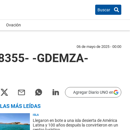
Buscar
Ovación
06 de mayo de 2025 - 00:00
098355- -GDEMZA-
Agregar Diario UNO en
LAS MÁS LEÍDAS
ISLA
Llegaron en bote a una isla desierta de América
Latina y 100 años después la convirtieron en un
centro turístico