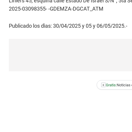
Liniers 45, esquina calle Estado De Israel S/N°, 5ta 
2025-03098355- -GDEMZA-DGCAT_ATM
Publicado los dìas: 30/04/2025 y 05 y 06/05/2025.-
+
Gratis:
Noticias 