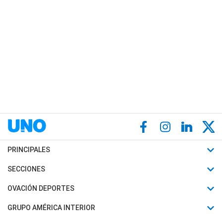
PRINCIPALES
Últimas Noticias
SECCIONES
Política
Horóscopo
OVACIÓN DEPORTES
Sociedad
Motores
Fútbol
GRUPO AMÉRICA INTERIOR
Policiales
Recetas