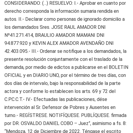
CONSIDERANDO: (…) RESUELVO: I.- Aprobar en cuanto por
derecho corresponda la información sumaria rendida en
autos. II.- Declarar como personas de ignorado domicilio a
los demandados Sres. JOSE RAUL AMADOR DNI
Nº41.271.414, BRAULIO AMADOR MAMANI DNI
94.877.920 y KEVIN ALEX AMADOR AVENDAÑO DNI
42.403.095.- III.- Ordenar se notifique a los demandados, la
presente resolución conjuntamente con el traslado de la
demanda, por medio de edictos a publicarse en el BOLETIN
OFICIAL y en DIARIO UNO, por el término de tres días, con
dos días de intervalo, bajo la responsabilidad de la parte
actora y conforme lo establecen los arts. 69 y 72 del
C.P.C.C.T.- IV.- Efectuadas las publicaciones, dése
intervención al Sr. Defensor de Pobres y Ausentes en
turno.- REGÍSTRESE. NOTIFÍQUESE. PUBLÍQUESE. firmada
por DR. OSVALDO DANIEL COBO – Juez”, asimismo a fs. 8:
“Mendoza, 12 de Diciembre de 2022. Téngase el escrito