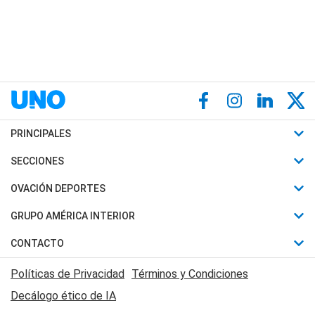
PRINCIPALES
Últimas Noticias
SECCIONES
Política
Horóscopo
OVACIÓN DEPORTES
Sociedad
Motores
Fútbol
GRUPO AMÉRICA INTERIOR
Policiales
Recetas
Mundial
Canal 7 en Vivo
CONTACTO
Judiciales
Trucos caseros
Automovilismo
Radio Nihuil
Acerca de Nosotros
Economia
Políticas de Privacidad
Términos y Condiciones
Series y Películas
Rugby
FM UNA
Contactanos
Decálogo ético de IA
Edictos y Solicitadas
Tenis
Radio Brava
Newsletter