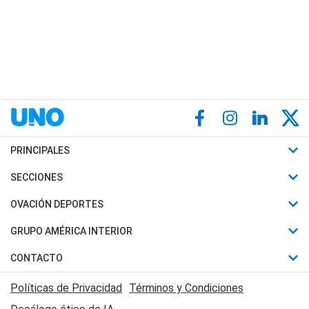
PRINCIPALES
Últimas Noticias
SECCIONES
Política
Horóscopo
OVACIÓN DEPORTES
Sociedad
Motores
Fútbol
GRUPO AMÉRICA INTERIOR
Policiales
Recetas
Mundial
Canal 7 en Vivo
CONTACTO
Judiciales
Trucos caseros
Automovilismo
Radio Nihuil
Acerca de Nosotros
Economia
Políticas de Privacidad
Términos y Condiciones
Series y Películas
Rugby
FM UNA
Contactanos