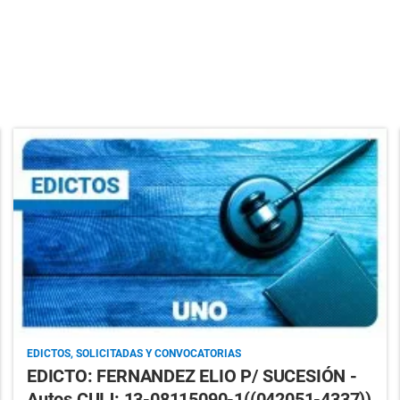
EDICTOS, SOLICITADAS Y CONVOCATORIAS
EDICTO: FERNANDEZ ELIO P/ SUCESIÓN -
Autos CUIJ: 13-08115090-1((042051-4337))