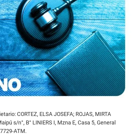
pietario: CORTEZ, ELSA JOSEFA; ROJAS, MIRTA
ipú s/n°, B° LINIERS I, Mzna E, Casa 5, General
907729-ATM.