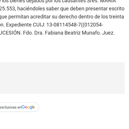
e los bienes dejados por los causantes Sres. MARIA
553, haciéndoles saber que deben presentar escrito
ue permitan acreditar su derecho dentro de los treinta
ión. Expediente CUIJ: 13-08114548-7((012054-
SIÓN. Fdo. Dra. Fabiana Beatriz Munafo. Juez.
exclusivas en