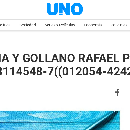
olítica
Sociedad
Series y Películas
Economia
Policiales
A Y GOLLANO RAFAEL P
08114548-7((012054-4242