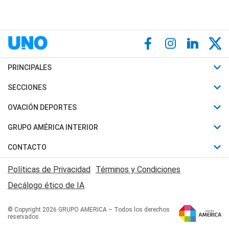
PRINCIPALES
Últimas Noticias
SECCIONES
Política
Horóscopo
OVACIÓN DEPORTES
Sociedad
Motores
Fútbol
GRUPO AMÉRICA INTERIOR
Policiales
Recetas
Mundial
Canal 7 en Vivo
CONTACTO
Judiciales
Trucos caseros
Automovilismo
Radio Nihuil
Acerca de Nosotros
Economia
Políticas de Privacidad
Términos y Condiciones
Series y Películas
Rugby
FM UNA
Contactanos
Decálogo ético de IA
Edictos y Solicitadas
Tenis
Radio Brava
Newsletter
Básquet
© Copyright 2026 GRUPO AMERICA – Todos los derechos
San Juan 8
reservados
Boxeo