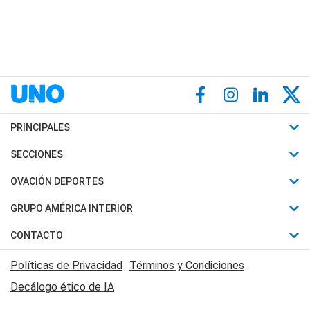
PRINCIPALES
Últimas Noticias
SECCIONES
Política
Horóscopo
OVACIÓN DEPORTES
Sociedad
Motores
Fútbol
GRUPO AMÉRICA INTERIOR
Policiales
Recetas
Mundial
Canal 7 en Vivo
CONTACTO
Judiciales
Trucos caseros
Automovilismo
Radio Nihuil
Acerca de Nosotros
Economia
Políticas de Privacidad
Términos y Condiciones
Series y Películas
Rugby
FM UNA
Contactanos
Decálogo ético de IA
Edictos y Solicitadas
Tenis
Radio Brava
Newsletter