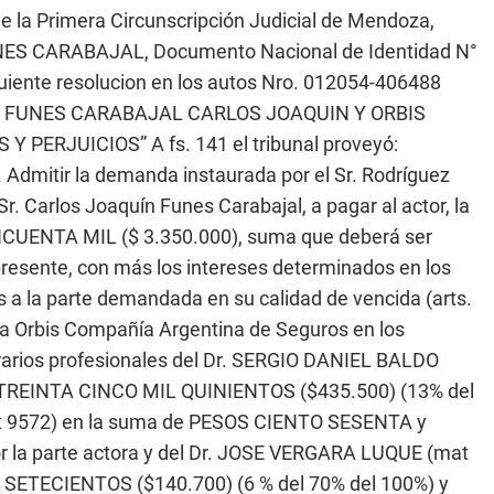
de la Primera Circunscripción Judicial de Mendoza,
UNES CARABAJAL, Documento Nacional de Identidad N°
guiente resolucion en los autos Nro. 012054-406488
/ FUNES CARABAJAL CARLOS JOAQUIN Y ORBIS
ERJUICIOS” A fs. 141 el tribunal proveyó:
Admitir la demanda instaurada por el Sr. Rodríguez
 Carlos Joaquín Funes Carabajal, a pagar al actor, la
ENTA MIL ($ 3.350.000), suma que deberá ser
presente, con más los intereses determinados en los
s a la parte demandada en su calidad de vencida (arts.
e a Orbis Compañía Argentina de Seguros en los
norarios profesionales del Dr. SERGIO DANIEL BALDO
TREINTA CINCO MIL QUINIENTOS ($435.500) (13% del
t 9572) en la suma de PESOS CIENTO SESENTA y
 la parte actora y del Dr. JOSE VERGARA LUQUE (mat
ETECIENTOS ($140.700) (6 % del 70% del 100%) y