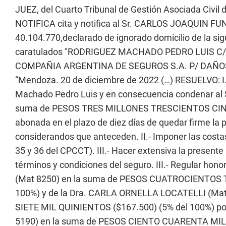
JUEZ, del Cuarto Tribunal de Gestión Asociada Civil 
NOTIFICA cita y notifica al Sr. CARLOS JOAQUIN F
40.104.770,declarado de ignorado domicilio de la si
caratulados "RODRIGUEZ MACHADO PEDRO LUIS C
COMPAÑIA ARGENTINA DE SEGUROS S.A. P/ DAÑOS Y P
“Mendoza. 20 de diciembre de 2022 (…) RESUELVO: I. 
Machado Pedro Luis y en consecuencia condenar al Sr.
suma de PESOS TRES MILLONES TRESCIENTOS CINCU
abonada en el plazo de diez días de quedar firme la 
considerandos que anteceden. II.- Imponer las costa
35 y 36 del CPCCT). III.- Hacer extensiva la present
términos y condiciones del seguro. III.- Regular ho
(Mat 8250) en la suma de PESOS CUATROCIENTOS 
100%) y de la Dra. CARLA ORNELLA LOCATELLI (Ma
SIETE MIL QUINIENTOS ($167.500) (5% del 100%) por
5190) en la suma de PESOS CIENTO CUARENTA MIL S