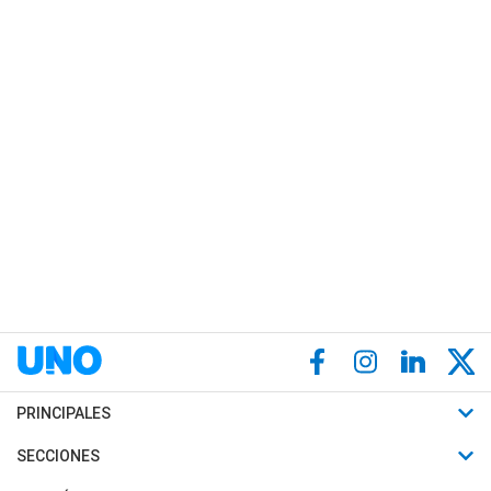
PRINCIPALES
Últimas Noticias
SECCIONES
Política