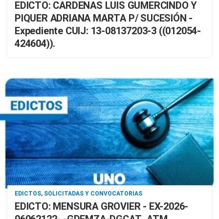
EDICTO: CARDENAS LUIS GUMERCINDO Y
PIQUER ADRIANA MARTA P/ SUCESIÓN -
Expediente CUIJ: 13-08137203-3 ((012054-
424604)).
EDICTOS, SOLICITADAS Y CONVOCATORIAS
EDICTO: MENSURA GROVIER - EX-2026-
06062122- -GDEMZA-DGCAT_ATM