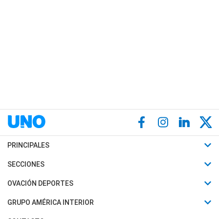
PRINCIPALES
Últimas Noticias
SECCIONES
Política
Horóscopo
OVACIÓN DEPORTES
Sociedad
Motores
Fútbol
GRUPO AMÉRICA INTERIOR
Policiales
Recetas
Mundial