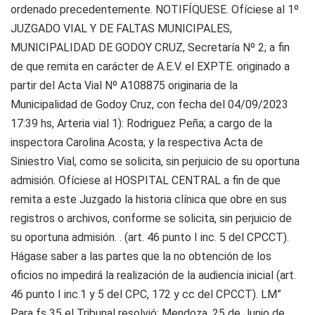
ordenado precedentemente. NOTIFÍQUESE. Ofíciese al 1º
JUZGADO VIAL Y DE FALTAS MUNICIPALES,
MUNICIPALIDAD DE GODOY CRUZ, Secretaría Nº 2; a fin
de que remita en carácter de A.E.V. el EXPTE. originado a
partir del Acta Vial Nº A108875 originaria de la
Municipalidad de Godoy Cruz, con fecha del 04/09/2023
17:39 hs, Arteria vial 1): Rodriguez Peña; a cargo de la
inspectora Carolina Acosta; y la respectiva Acta de
Siniestro Vial, como se solicita, sin perjuicio de su oportuna
admisión. Ofíciese al HOSPITAL CENTRAL a fin de que
remita a este Juzgado la historia clínica que obre en sus
registros o archivos, conforme se solicita, sin perjuicio de
su oportuna admisión. . (art. 46 punto I inc. 5 del CPCCT).
Hágase saber a las partes que la no obtención de los
oficios no impedirá la realización de la audiencia inicial (art.
46 punto I inc.1 y 5 del CPC, 172 y cc del CPCCT). LM”
Para fs 35 el Tribunal resolvió: Mendoza, 25 de Junio de