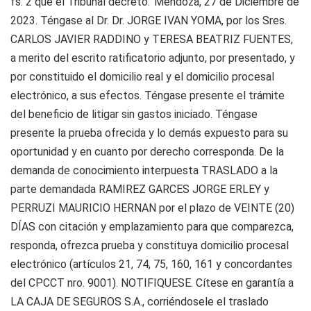
fs. 2 que el Tribunal decretó:”Mendoza, 27 de Diciembre de
2023. Téngase al Dr. Dr. JORGE IVAN YOMA, por los Sres.
CARLOS JAVIER RADDINO y TERESA BEATRIZ FUENTES,
a merito del escrito ratificatorio adjunto, por presentado, y
por constituido el domicilio real y el domicilio procesal
electrónico, a sus efectos. Téngase presente el trámite
del beneficio de litigar sin gastos iniciado. Téngase
presente la prueba ofrecida y lo demás expuesto para su
oportunidad y en cuanto por derecho corresponda. De la
demanda de conocimiento interpuesta TRASLADO a la
parte demandada RAMIREZ GARCES JORGE ERLEY y
PERRUZI MAURICIO HERNAN por el plazo de VEINTE (20)
DÍAS con citación y emplazamiento para que comparezca,
responda, ofrezca prueba y constituya domicilio procesal
electrónico (artículos 21, 74, 75, 160, 161 y concordantes
del CPCCT nro. 9001). NOTIFIQUESE. Cítese en garantía a
LA CAJA DE SEGUROS S.A., corriéndosele el traslado