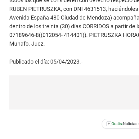
todos los que se consideren con derecho respecto d
RUBEN PIETRUSZKA, con DNI 4631513, haciéndoles sa
Avenida España 480 Ciudad de Mendoza) acompañand
dentro de los treinta (30) días CORRIDOS a partir de 
07189646-8((012054- 414401)). PIETRUSZKA HORACI
Munafo. Juez.
Publicado el día: 05/04/2023.-
+
Gratis:
Noticias 