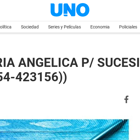
olítica
Sociedad
Series y Películas
Economia
Policiales
A ANGELICA P/ SUCESIÓ
54-423156))