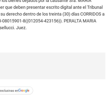
 los bienes dejados por la causante Sra. MARIA
que deben presentar escrito digital ante el Tribunal
u derecho dentro de los treinta (30) días CORRIDOS a
J: 13-08015901-8((012054-423156)). PERALTA MARIA
ellucci. Juez.
exclusivas en