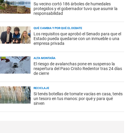
Su vecino cortó 186 árboles de humedales
protegidos y el gobernador tuvo que asumir la
responsabilidad
QUÉ CAMBIA Y POR QUÉ EL DEBATE
Los requisitos que aprobó el Senado para que el
Estado pueda quedarse con un inmueble o una
empresa privada
ALTA MONTAÑA
El riesgo de avalanchas pone en suspenso la
reapertura del Paso Cristo Redentor tras 24 días
de cierre
RECICLAJE
Si tenés botellas de tomate vacías en casa, tenés
un tesoro en tus manos: por qué y para qué
sirven