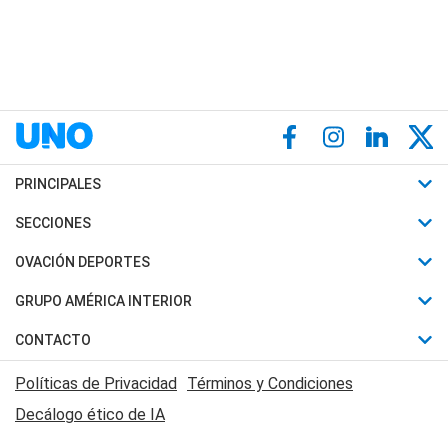
PRINCIPALES
Últimas Noticias
SECCIONES
Política
Horóscopo
OVACIÓN DEPORTES
Sociedad
Motores
Fútbol
GRUPO AMÉRICA INTERIOR
Policiales
Recetas
Mundial
Canal 7 en Vivo
CONTACTO
Judiciales
Trucos caseros
Automovilismo
Radio Nihuil
Acerca de Nosotros
Economia
Políticas de Privacidad
Términos y Condiciones
Series y Películas
Rugby
FM UNA
Contactanos
Decálogo ético de IA
Edictos y Solicitadas
Tenis
Radio Brava
Newsletter