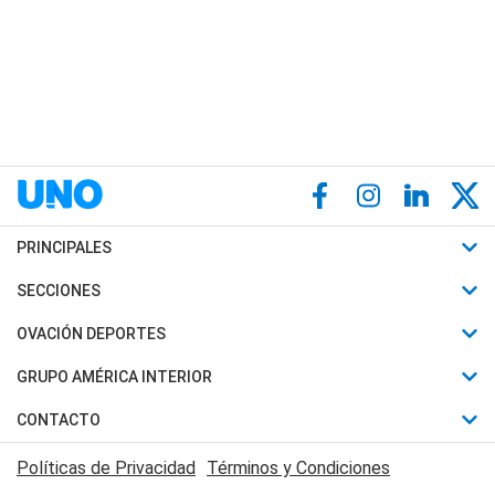
PRINCIPALES
Últimas Noticias
SECCIONES
Política
Horóscopo
OVACIÓN DEPORTES
Sociedad
Motores
Fútbol
GRUPO AMÉRICA INTERIOR
Policiales
Recetas
Mundial
Canal 7 en Vivo
CONTACTO
Judiciales
Trucos caseros
Automovilismo
Radio Nihuil
Acerca de Nosotros
Economia
Políticas de Privacidad
Términos y Condiciones
Series y Películas
Rugby
FM UNA