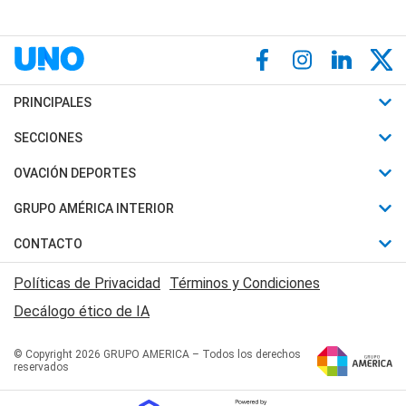
PRINCIPALES
Últimas Noticias
SECCIONES
Política
Horóscopo
OVACIÓN DEPORTES
Sociedad
Motores
Fútbol
GRUPO AMÉRICA INTERIOR
Policiales
Recetas
Mundial
Canal 7 en Vivo
CONTACTO
Judiciales
Trucos caseros
Automovilismo
Radio Nihuil
Acerca de Nosotros
Economia
Políticas de Privacidad
Términos y Condiciones
Series y Películas
Rugby
FM UNA
Contactanos
Decálogo ético de IA
Edictos y Solicitadas
Tenis
Radio Brava
Newsletter
Básquet
© Copyright 2026 GRUPO AMERICA – Todos los derechos
San Juan 8
reservados
Boxeo