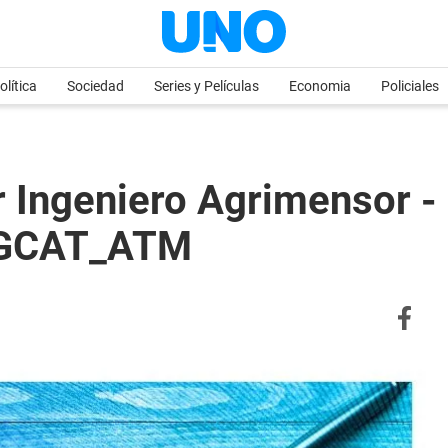
olítica
Sociedad
Series y Películas
Economia
Policiales
r Ingeniero Agrimensor -
GCAT_ATM