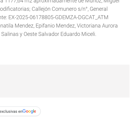
ara 1177,64 m2 aproximadamente de Muñoz, Miguel
odificatorias; Callejón Comunero s/n°, General
ediente: EX-2025-06178805-GDEMZA-DGCAT_ATM
natila Mendez, Epifanio Mendez, Victoriana Aurora
 Salinas y Oeste Salvador Eduardo Miceli.
exclusivas en