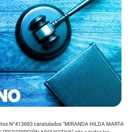
 autos N°413683 caratulados “MIRANDA HILDA MARTA