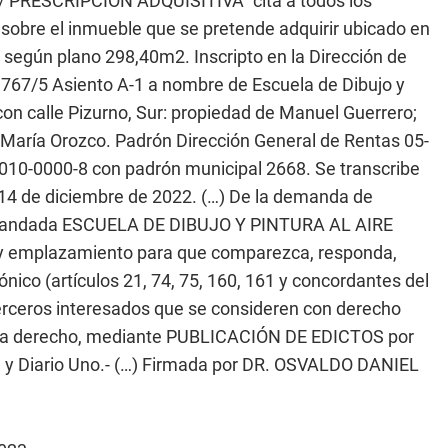
 PRESCRIPCIÓN ADQUISITIVA” cita a todos los
sobre el inmueble que se pretende adquirir ubicado en
 según plano 298,40m2. Inscripto en la Dirección de
4.767/5 Asiento A-1 a nombre de Escuela de Dibujo y
e con calle Pizurno, Sur: propiedad de Manuel Guerrero;
 María Orozco. Padrón Dirección General de Rentas 05-
010-0000-8 con padrón municipal 2668. Se transcribe
, 14 de diciembre de 2022. (…) De la demanda de
emandada ESCUELA DE DIBUJO Y PINTURA AL AIRE
n y emplazamiento para que comparezca, responda,
ónico (artículos 21, 74, 75, 160, 161 y concordantes del
erceros interesados que se consideren con derecho
ar a derecho, mediante PUBLICACIÓN DE EDICTOS por
cial y Diario Uno.- (…) Firmada por DR. OSVALDO DANIEL