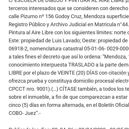
c/ ESCUELA DE DIBUJO Y PINTURA AL AIRE LIBRE p/
terceros interesados que se consideren con derecho 
calle Pizurno nº 156 Godoy Cruz, Mendoza superficie
Registro Público y Archivo Judicial en Matricula n°4
Pintura al Aire Libre con los siguientes límites: nort
Este: propiedad de Luis Lavado; Oeste: propiedad de
06918-2, nomenclatura catastral 05-01-06- 0029-000
a tales fines el decreto que así lo ordena: “Mendoza
conocimiento interpuesta TRASLADO a la parte d
LIBRE por el plazo de VEINTE (20) DÍAS con citació
ofrezca prueba y constituya domicilio procesal electr
CPCCT nro. 9001).(…) CÍTASE también, a todos los t
sobre el inmueble, a fin de que comparezcan a est
cinco (5) días en forma alternada, en el Boletín Ofi
COBO- Juez”.-