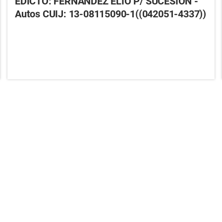
EDICTO: FERNANDEZ ELIO P/ SUCESIÓN -
Autos CUIJ: 13-08115090-1((042051-4337))