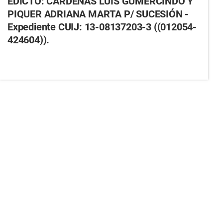
EDICTO: CARDENAS LUIS GUMERCINDO Y
PIQUER ADRIANA MARTA P/ SUCESIÓN -
Expediente CUIJ: 13-08137203-3 ((012054-
424604)).