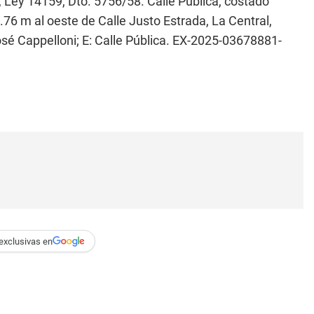
Ley 14159, Dto. 5756/58. Calle Pública, costado
5.76 m al oeste de Calle Justo Estrada, La Central,
osé Cappelloni; E: Calle Pública. EX-2025-03678881-
exclusivas en