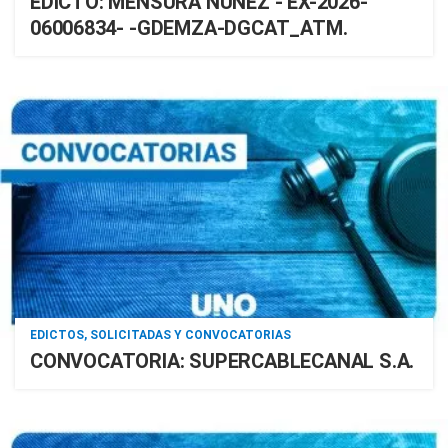
EDICTO: MENSURA NUÑEZ - EX-2026-
06006834- -GDEMZA-DGCAT_ATM.
EDICTOS, SOLICITADAS Y CONVOCATORIAS
CONVOCATORIA: SUPERCABLECANAL S.A.