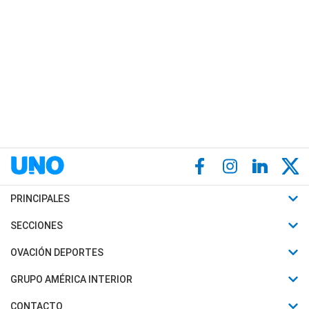
PRINCIPALES
Últimas Noticias
SECCIONES
Política
Horóscopo
OVACIÓN DEPORTES
Sociedad
Motores
Fútbol
GRUPO AMÉRICA INTERIOR
Policiales
Recetas
Mundial
Canal 7 en Vivo
CONTACTO