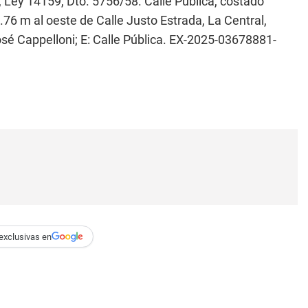
Ley 14159, Dto. 5756/58. Calle Pública, costado
5.76 m al oeste de Calle Justo Estrada, La Central,
osé Cappelloni; E: Calle Pública. EX-2025-03678881-
exclusivas en