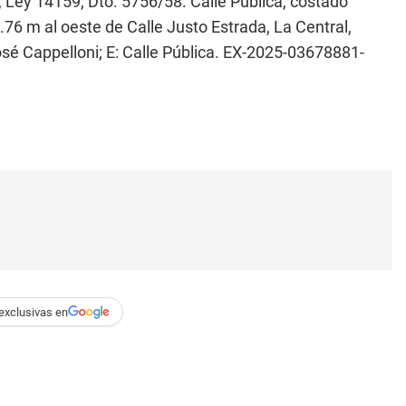
Ley 14159, Dto. 5756/58. Calle Pública, costado
5.76 m al oeste de Calle Justo Estrada, La Central,
osé Cappelloni; E: Calle Pública. EX-2025-03678881-
exclusivas en