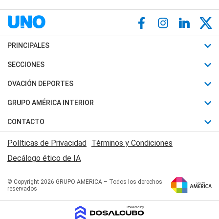
PRINCIPALES
Últimas Noticias
SECCIONES
Política
Horóscopo
OVACIÓN DEPORTES
Sociedad
Motores
Fútbol
GRUPO AMÉRICA INTERIOR
Policiales
Recetas
Mundial
Canal 7 en Vivo
CONTACTO
Judiciales
Trucos caseros
Automovilismo
Radio Nihuil
Acerca de Nosotros
Economia
Políticas de Privacidad
Términos y Condiciones
Series y Películas
Rugby
FM UNA
Contactanos
Decálogo ético de IA
Edictos y Solicitadas
Tenis
Radio Brava
Newsletter
Básquet
© Copyright 2026 GRUPO AMERICA – Todos los derechos
San Juan 8
reservados
Boxeo
Fuera de Juego